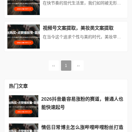
在快节奏的现代生活里，我们如同被无形的丝线牵引着的木偶，在忙碌与喧嚣中不停奔波。工作的压力如影随形，生活的琐碎让人疲惫不堪，我们在钢筋水泥的丛林中迷失了自我，心灵也渐渐蒙上了尘埃。然而，生活不该只是眼前的苟且，还有诗和远方，我们应当学会停下匆忙的脚步，用心去感受生活的美好，让心灵在时光中绽放光芒。## 接纳不完美，是心灵的解脱我们生活在一个追求完美的时代，社交媒体上充斥着他人光鲜亮丽的...
视频号文案提取，美妆类文案提取
在当今这个追求个性与美的时代，美妆早已不是简单的遮瑕与修饰，它是一门艺术，是展现自我风格的独特语言。无论是清新自然的日常妆容，还是华丽惊艳的晚宴妆，每一个妆容背后都蕴含着无数的技巧与心思。今天，就让我们一同深入美妆的奇妙世界，挖掘那些能让你焕发光彩的实用文案与技巧。## 底妆：打造无瑕美肌的基石底妆，堪称整个妆容的灵魂所在。一个好的底妆，能够均匀肤色、遮盖瑕疵，让肌肤呈现出自然健康的光...
‹‹
1
››
热门文章
2026抖音最容易涨粉的赛道，普通人也
能快速起号
情侣日常博主怎么涨哔哩哔哩粉丝打造