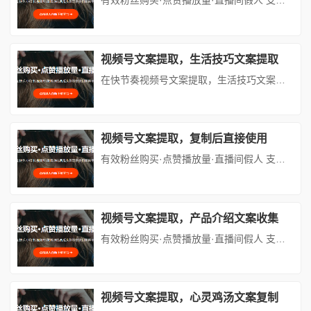
有效粉丝购买·点赞播放量·直播间假人 支持：抖音,快手,小红书,视频号,微博,B站,西瓜头条等各类自媒体平台。自助平台： vip.fen168.com 在当今数字化浪潮中，视频号已成为众多创作者和品牌展示自我、吸引流量的重要阵地。而优质的文案则是视频号的灵魂，它能在瞬间抓住观众的注意力，激发他们的兴趣，引导他们进一步互动和转化。下面，我们就深入探讨视频号干货类文案的提...
视频号文案提取，生活技巧文案提取
在快节奏视频号文案提取，生活技巧文案提取的现代生活中，掌握一些高效且实用的生活技巧，不仅能够提升视频号文案提取，生活技巧文案提取我们的生活质量，还能让日常琐事变得轻松愉快。今天，就让我们一起探索那些隐藏在日常中的智慧小妙招，让视频号文案提取，生活技巧文案提取你的生活更加得心应手。#### 一、厨房篇：美食制作与清洁小能手**1. 快速剥蒜技巧**剥蒜是烹饪前的小挑战，但有了这个小技巧，...
视频号文案提取，复制后直接使用
有效粉丝购买·点赞播放量·直播间假人 支持：抖音,快手,小红书,视频号,微博,B站,西瓜头条等各类自媒体平台。自助平台： vip.fen168.com 在快节奏的现代生活里，我们如同被无形的鞭子驱赶着，在忙碌的漩涡中不停旋转。每天穿梭于高楼大厦之间，面对堆积如山的工作，处理着纷繁复杂的人际关系，身心俱疲。然而，在这看似单调乏味的生活表象之下，其实隐藏着无数令人心动的瞬...
视频号文案提取，产品介绍文案收集
有效粉丝购买·点赞播放量·直播间假人 支持：抖音,快手,小红书,视频号,微博,B站,西瓜头条等各类自媒体平台。自助平台： vip.fen168.com 在当今数字化浪潮中，视频号以其独特的传播优势和庞大的用户基础，成为众多品牌和创作者展示产品、推广业务的重要阵地。而文案，作为视频内容的灵魂，直接影响着视频的吸引力、传播力和转化率。本文将深入探讨视频号文案提取的方法，并...
视频号文案提取，心灵鸡汤文案复制