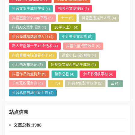
抖音文案生成器在线
(4)
视频号文案提取
(6)
抖音直播伴侣app下载
(5)
十一
(5)
抖音直播提升人气
(4)
抖音AI文案生成器
(4)
16字以上）
(4)
抖音商城精选联盟入口
(4)
小红书图文带货
(5)
新人开播第一天16个话术
(4)
抖音批量点赞效果
(6)
抖音直播电脑端看不了
(4)
适合小红书的昵称
(4)
小红书发布笔记
(5)
短视频文案AI自动生成器
(4)
抖音作品流量提升
(5)
新手必看
(4)
小红书模板素材
(4)
千川涨粉服务商
(4)
一
(5)
抖音智能配音软件
(5)
三
(4)
抖音私信自动回复工具
(4)
站点信息
文章总数:3988