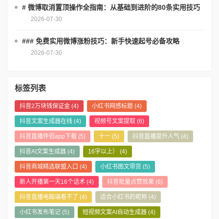
# 微博取消置顶操作全指南：从基础到进阶的80条实用技巧
2026-07-30
### 免费实用微博涨粉技巧：新手快速起号必备攻略
2026-07-30
标签列表
抖音2万块钱保证金
(4)
小红书网感标题
(4)
抖音文案生成器在线
(4)
视频号文案提取
(6)
抖音直播伴侣app下载
(5)
十一
(5)
抖音直播提升人气
(4)
抖音AI文案生成器
(4)
16字以上）
(4)
抖音商城精选联盟入口
(4)
小红书图文带货
(5)
新人开播第一天16个话术
(4)
抖音批量点赞效果
(6)
抖音直播电脑端看不了
(4)
适合小红书的昵称
(4)
小红书发布笔记
(5)
短视频文案AI自动生成器
(4)