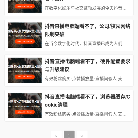
在数字化娱乐与社交蓬勃发展的今天抖音直播电脑端看不了，防火墙添加白名单操作，抖音直播凭借其丰富多样的内容和便捷的互动方式，成为了众多用户获取信息、娱乐消遣的重要平台。然而，不少用户在电脑端观看抖音直播时，却遭遇了无法正常观看的困扰，其中防火墙设置不当是较为常见的原因之一。本文将深入剖析这一问题，并详细介绍如何在电脑端为抖音直播相关程序添加防火墙白名单，帮助大家顺利畅享直播乐趣。---#...
抖音直播电脑端看不了，公司/校园网络
限制突破
在当今数字化时代，抖音直播已成为人们获取信息、娱乐消遣以及交流互动的重要平台。然而，在公司或校园网络环境下，常常会遇到无法正常观看抖音直播电脑端的困扰。这一限制不仅影响了员工在工作之余的短暂放松，也阻碍了学生在课余时间获取多元知识的途径。本文将深入剖析这一问题的成因，并详细介绍多种突破限制的有效方法，帮助大家在公司或校园网络中实现抖音直播电脑端的自由观看。---## 网络限制的成因##...
抖音直播电脑端看不了，硬件配置要求
与升级建议
有效粉丝购买·点赞播放量·直播间假人 支持：抖音,快手,小红书,视频号,微博,B站,西瓜头条等各类自媒体平台。自助平台： vip.fen168.com 在数字娱乐与社交互动深度融合的当下抖音直播电脑端看不了，硬件配置要求与升级建议，抖音直播凭借其丰富的内容和强大的互动性，已成为众多用户获取信息、娱乐消遣的重要平台。然而，不少用户在电脑端观看抖音直播时，遭遇了画面卡顿、...
抖音直播电脑端看不了，浏览器缓存/C
ookie清理
有效粉丝购买·点赞播放量·直播间假人 支持：抖音,快手,小红书,视频号,微博,B站,西瓜头条等各类自媒体平台。自助平台： vip.fen168.com 在当今数字化时代抖音直播电脑端看不了，浏览器缓存/Cookie清理，抖音直播已成为人们获取信息、娱乐互动抖音直播电脑端看不了，浏览器缓存/Cookie清理的重要渠道之一。然而，不少用户在使用电脑端观看抖音直播时，会遇到...
‹‹
1
››