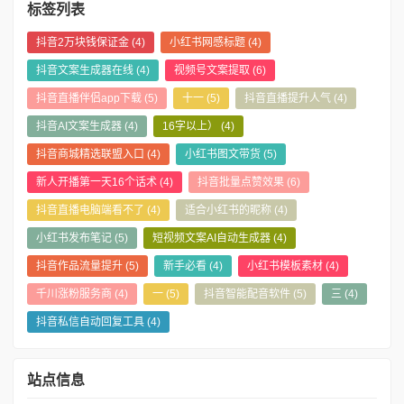
标签列表
抖音2万块钱保证金
(4)
小红书网感标题
(4)
抖音文案生成器在线
(4)
视频号文案提取
(6)
抖音直播伴侣app下载
(5)
十一
(5)
抖音直播提升人气
(4)
抖音AI文案生成器
(4)
16字以上）
(4)
抖音商城精选联盟入口
(4)
小红书图文带货
(5)
新人开播第一天16个话术
(4)
抖音批量点赞效果
(6)
抖音直播电脑端看不了
(4)
适合小红书的昵称
(4)
小红书发布笔记
(5)
短视频文案AI自动生成器
(4)
抖音作品流量提升
(5)
新手必看
(4)
小红书模板素材
(4)
千川涨粉服务商
(4)
一
(5)
抖音智能配音软件
(5)
三
(4)
抖音私信自动回复工具
(4)
站点信息