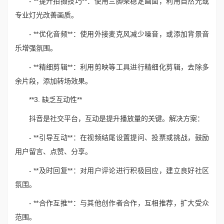
- **提升拍摄技巧**：使用三脚架稳定画面，利用自然光或
专业灯光改善画质。
- **优化音频**：使用外接麦克风减少噪音，或添加背景音
乐增强氛围。
- **精细剪辑**：利用剪映等工具进行精细化剪辑，去除多
余片段，添加转场效果。
**3. 缺乏互动性**
抖音是社交平台，互动是提升播放量的关键。解决方案：
- **引导互动**：在视频结尾设置提问、投票或挑战，鼓励
用户留言、点赞、分享。
- **及时回复**：对用户评论进行积极回应，建立良好社区
氛围。
- **合作互推**：与其他创作者合作，互相推荐，扩大受众
范围。