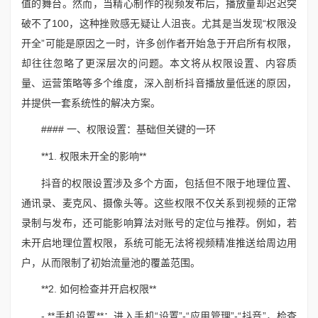
值的舞台。然而，当精心制作的视频发布后，播放量却迟迟突
破不了100，这种挫败感无疑让人沮丧。尤其是当发现“权限没
开全”可能是原因之一时，许多创作者开始急于开启所有权限，
却往往忽略了更深层次的问题。本文将从权限设置、内容质
量、运营策略等多个维度，深入剖析抖音播放量低迷的原因，
并提供一套系统性的解决方案。
#### 一、权限设置：基础但关键的一环
**1. 权限未开全的影响**
抖音的权限设置涉及多个方面，包括但不限于地理位置、
通讯录、麦克风、摄像头等。这些权限不仅关系到视频的正常
录制与发布，还可能影响算法对账号的定位与推荐。例如，若
未开启地理位置权限，系统可能无法将视频精准推送给周边用
户，从而限制了初始流量池的覆盖范围。
**2. 如何检查并开启权限**
- **手机设置**：进入手机“设置”-“应用管理”-“抖音”，检查