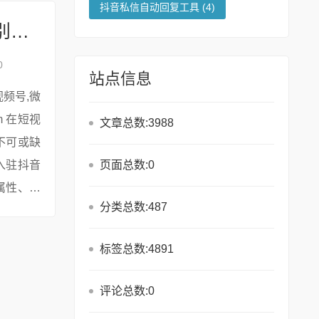
抖音私信自动回复工具
(4)
个人号vs企业号：抖音电商带货权限区别详解
0
站点信息
文章总数:3988
不可或缺
页面总数:0
入驻抖音
属性、功
分类总数:487
标签总数:4891
评论总数:0