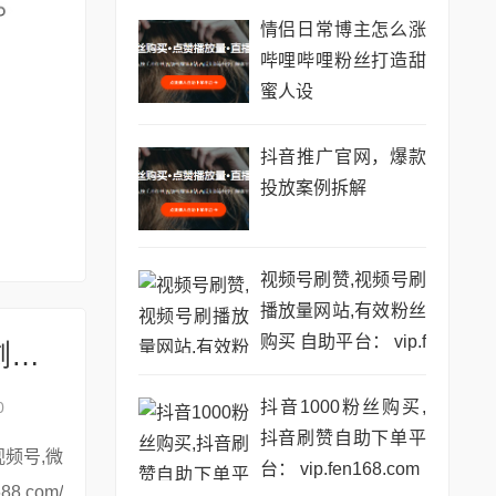
情侣日常博主怎么涨
哔哩哔哩粉丝打造甜
蜜人设
抖音推广官网，爆款
投放案例拆解
视频号刷赞,视频号刷
播放量网站,有效粉丝
购买 自助平台： vip.f
# 快手美食类内容发布时间秘籍：解锁浏览量高峰密码
en168.com
抖音1000粉丝购买,
0
抖音刷赞自助下单平
台： vip.fen168.com