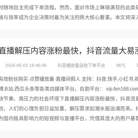
时随地自主完成下单流程。然而，面对市场上琳琅满目的此类
格与效率成为企业决策时最为关注的两大核心要素。本文将深
款24小时自助下单软件，全面剖析其价格体系与效率表现，为
合适的软件提...
直播解压内容涨粉最快，抖音流量大易
2026-05-03 18:46:46
抖音播放量自助下单平台
86℃
有效粉丝购买·点赞播放量·直播间假人 支持：抖音,快手,小红书,视频号,微
博,B站,西瓜头条等各类自媒体平台。自助平台： vip.fen168.com 在当今
快节奏、高压力的社会环境下直播解压内容涨粉最快，抖音流
粉，人们的心理负担日益加重，解压需求如潮水般汹涌而来。
为国内极具影响力的短视频与直播平台，凭借其庞大的用户基
的流量优势，成为了众多创作...