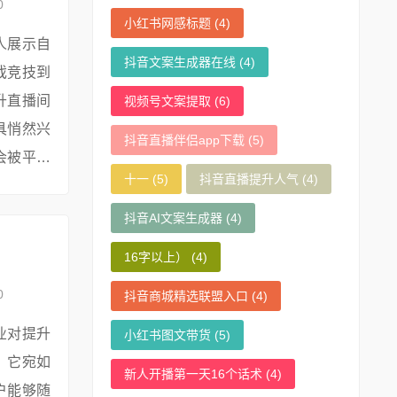
0
小红书网感标题
(4)
人展示自
抖音文案生成器在线
(4)
戏竞技到
升直播间
视频号文案提取
(6)
具悄然兴
抖音直播伴侣app下载
(5)
会被平台
十一
(5)
抖音直播提升人气
(4)
气协议工
抖音AI文案生成器
(4)
16字以上）
(4)
0
抖音商城精选联盟入口
(4)
业对提升
小红书图文带货
(5)
，它宛如
新人开播第一天16个话术
(4)
户能够随