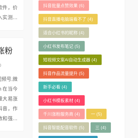
抖音批量点赞效果
(6)
软件，价
入实测多
抖音直播电脑端看不了
(4)
企业选择
适合小红书的昵称
(4)
小红书发布笔记
(5)
涨粉
短视频文案AI自动生成器
(4)
0
抖音作品流量提升
(5)
新手必看
(4)
量大易涨
小红书模板素材
(4)
抖音，作
千川涨粉服务商
(4)
一
(5)
数和强大
抖音智能配音软件
(5)
三
(4)