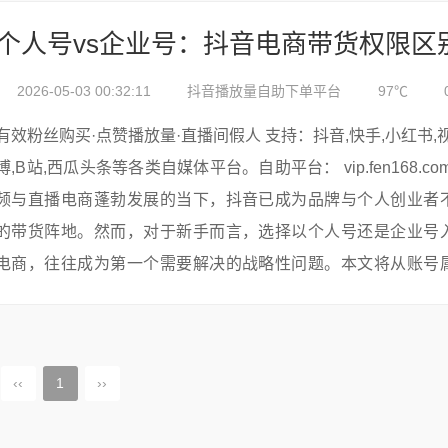
2026-05-03 00:32:11
抖音播放量自助下单平台
97℃
有效粉丝购买·点赞播放量·直播间假人 支持：抖音,快手,小红书,视频号,微
博,B站,西瓜头条等各类自媒体平台。自助平台： vip.fen168.com 在短视
频与直播电商蓬勃发展的当下，抖音已成为品牌与个人创业者
的带货阵地。然而，对于新手而言，选择以个人号还是企业号
电商，往往成为第一个需要解决的战略性问题。本文将从账号
能权限、运营规则、流量逻辑...
‹‹
1
››