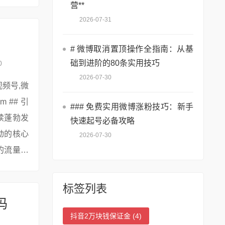
异：盗版
营**
2026-07-31
# 微博取消置顶操作全指南：从基
础到进阶的80条实用技巧
0
2026-07-30
### 免费实用微博涨粉技巧：新手
续蓬勃发
快速起号必备攻略
动的核心
2026-07-30
的流量推
标签列表
吗
抖音2万块钱保证金
(4)