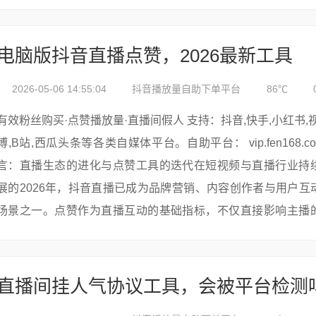
抖音截流软件的差异，为读者提供决策参考。#### 一、价格差
看似“低价...
电脑版抖音直播点赞，2026最新工具
2026-05-06 14:55:04
抖音播放量自助下单平台
86℃
有效粉丝购买·点赞播放量·直播间假人 支持：抖音,快手,小红书,视频号,微
博,B站,西瓜头条等各类自媒体平台。自助平台： vip.fen168.com ## 引
言：直播生态的进化与点赞工具的迭代在短视频与直播行业持
展的2026年，抖音直播已成为品牌营销、内容创作者与用户互
场景之一。点赞作为直播互动的基础指标，不仅直接影响主播
荐权重，更成为衡量内...
直播间挂人气协议工具，会被平台检测