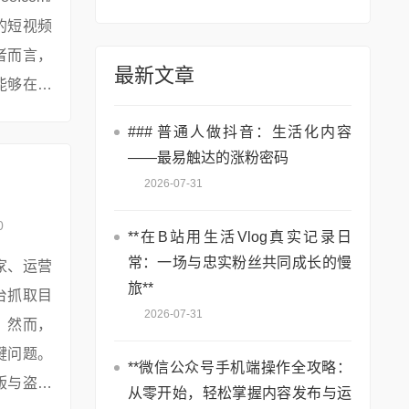
的短视频
者而言，
最新文章
能够在海
### 普通人做抖音：生活化内容
——最易触达的涨粉密码
2026-07-31
0
**在B站用生活Vlog真实记录日
常：一场与忠实粉丝共同成长的慢
家、运营
旅**
台抓取目
2026-07-31
。然而，
键问题。
**微信公众号手机端操作全攻略：
版与盗版
从零开始，轻松掌握内容发布与运