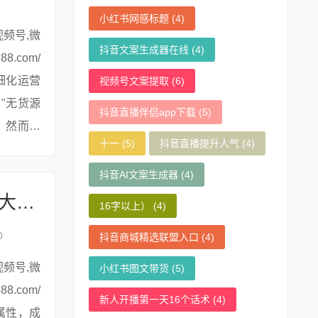
小红书网感标题
(4)
抖音文案生成器在线
(4)
细化运营
视频号文案提取
(6)
"无货源
抖音直播伴侣app下载
(5)
。然而，
十一
(5)
抖音直播提升人气
(4)
抖音AI文案生成器
(4)
**小红书博主变现指南：低门槛赚钱的5大路径与实操技巧**
16字以上）
(4)
0
抖音商城精选联盟入口
(4)
小红书图文带货
(5)
新人开播第一天16个话术
(4)
属性，成