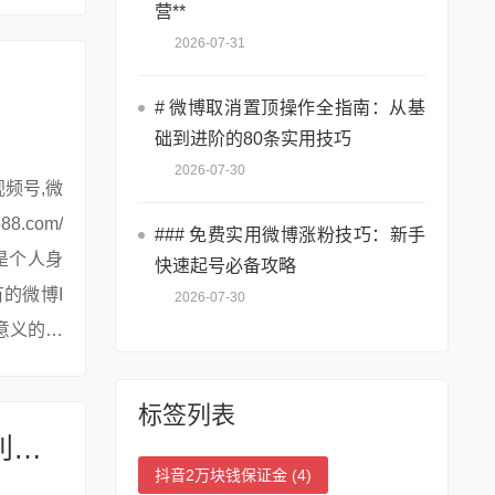
营**
2026-07-31
# 微博取消置顶操作全指南：从基
础到进阶的80条实用技巧
2026-07-30
### 免费实用微博涨粉技巧：新手
是个人身
快速起号必备攻略
的微博I
2026-07-30
意义的专
标签列表
### 无货源带货直播：无人观看也能盈利的精细化运营法则
抖音2万块钱保证金
(4)