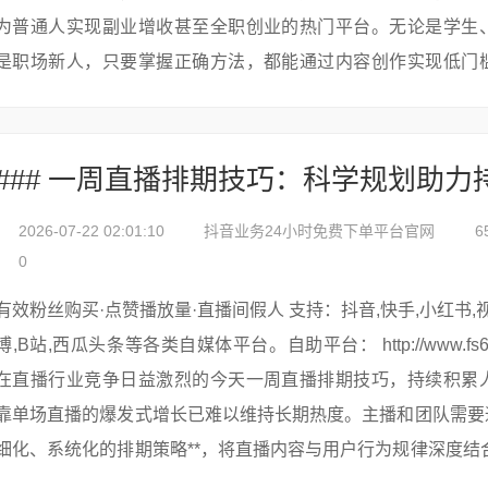
为普通人实现副业增收甚至全职创业的热门平台。无论是学生
是职场新人，只要掌握正确方法，都能通过内容创作实现低门
本文将拆解小红书博...
2026-07-22 02:01:10
抖音业务24小时免费下单平台官网
6
0
有效粉丝购买·点赞播放量·直播间假人 支持：抖音,快手,小红书,视频号,微
博,B站,西瓜头条等各类自媒体平台。自助平台： http://www.fs688.com/
在直播行业竞争日益激烈的今天一周直播排期技巧，持续积累
靠单场直播的爆发式增长已难以维持长期热度。主播和团队需要通
细化、系统化的排期策略**，将直播内容与用户行为规律深度结
“内容吸引...