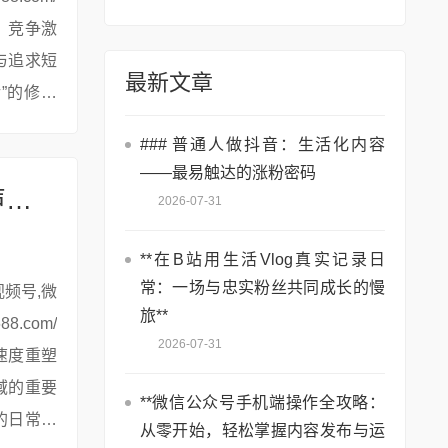
、竞争激
与追求短
最新文章
”的修行
### 普通人做抖音：生活化内容
——最易触达的涨粉密码
# 海螺AI官网：AI文字转语音——开启声音新时代的创新之选
2026-07-31
**在B站用生活Vlog真实记录日
常：一场与忠实粉丝共同成长的慢
旅**
2026-07-31
速度重塑
域的重要
**微信公众号手机端操作全攻略：
的日常生
从零开始，轻松掌握内容发布与运