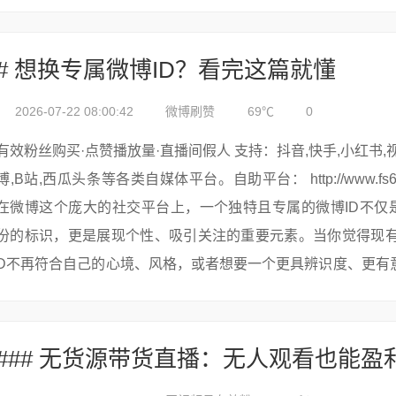
活与工作之中。而...
# 想换专属微博ID？看完这篇就懂
2026-07-22 08:00:42
微博刷赞
69℃
0
有效粉丝购买·点赞播放量·直播间假人 支持：抖音,快手,小红书,视频号,微
博,B站,西瓜头条等各类自媒体平台。自助平台： http://www.fs688.com/
在微博这个庞大的社交平台上，一个独特且专属的微博ID不仅
份的标识，更是展现个性、吸引关注的重要元素。当你觉得现有
D不再符合自己的心境、风格，或者想要一个更具辨识度、更有
属名称时，更...