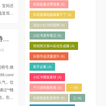
抖音批量点赞效果
(6)
、宝妈还
槛变现。
抖音直播电脑端看不了
(4)
适合小红书的昵称
(4)
小红书发布笔记
(5)
### 一周直播排期技巧：科学规划助力持续积累人气
短视频文案AI自动生成器
(4)
5℃
抖音作品流量提升
(5)
新手必看
(4)
小红书模板素材
(4)
人气，仅
千川涨粉服务商
(4)
一
(5)
过**精
合，形成
抖音智能配音软件
(5)
三
(4)