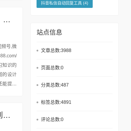
抖音私信自动回复工具
(4)
# 微信公众号封面图下载全攻略：方法、工具与注意事项
站点信息
文章总数:3988
习知识的
页面总数:0
图的设计
还能提升
分类总数:487
标签总数:4891
# 公众号文章下载保存全攻略：从入门到精通的实用指南
评论总数:0