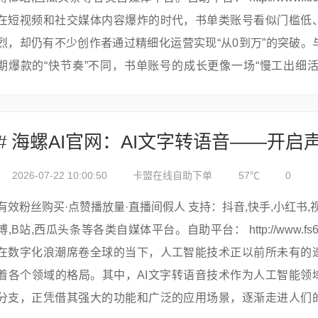
在短视频和社交媒体内容爆炸的时代，书单类账号看似门槛低
烈，却仍有不少创作者通过精细化运营实现“从0到万”的突破。
期爆款的“快节奏”不同，书单账号的成长更像一场“慢工出细活
——通过持...
2026-07-22 10:00:50
卡盟在线自助下单
57℃
0
有效粉丝购买·点赞播放量·直播间假人 支持：抖音,快手,小红书,视频号,微
博,B站,西瓜头条等各类自媒体平台。自助平台： http://www.fs688.com/
在数字化浪潮席卷全球的当下，人工智能技术正以前所未有的
着各个领域的格局。其中，AI文字转语音技术作为人工智能领
分支，正凭借其强大的功能和广泛的应用场景，逐渐走进人们