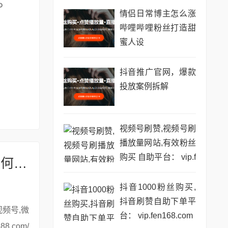
情侣日常博主怎么涨
哔哩哔哩粉丝打造甜
蜜人设
抖音推广官网，爆款
投放案例拆解
视频号刷赞,视频号刷
播放量网站,有效粉丝
购买 自助平台： vip.f
**书单账号的“慢工出细活”：细节优化如何成就万粉成长之路**
en168.com
抖音1000粉丝购买,
抖音刷赞自助下单平
台： vip.fen168.com