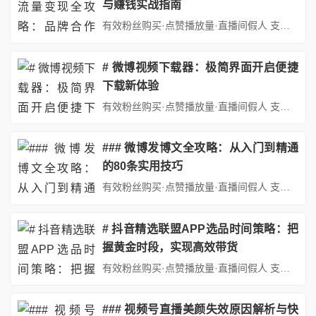
与赚钱实战指南
有效粉丝购买·点赞播放量·直播间假人 支持：抖音,快手,小红书,视频号,微博,B站,西瓜头条等各类自媒体平台。自助平台： http://www.fs688.com/ 在社交媒体蓬勃发展的今天，小红书作为国内领先的种草社区平台，凭借其庞大的用户基数、高活跃度及精准的女性消费群体，成为众多品牌与创作者实现流量变现的黄金宝地。无论是初出茅庐的新手博主，还是拥有一定粉丝基础的...
# 微博视频下载器：极简界面开启便捷
下载新体验
有效粉丝购买·点赞播放量·直播间假人 支持：抖音,快手,小红书,视频号,微博,B站,西瓜头条等各类自媒体平台。自助平台： http://www.fs688.com/ 在当今社交媒体高度发达的时代，微博作为国内极具影响力的社交平台，汇聚了海量的精彩视频内容。无论是明星的趣味日常、时事热点的深度剖析，还是创意达人的精彩作品，都吸引着无数用户驻足观看。然而，微博自身并不提供...
### 微博发博文全攻略：从入门到精通
的80条实用技巧
有效粉丝购买·点赞播放量·直播间假人 支持：抖音,快手,小红书,视频号,微博,B站,西瓜头条等各类自媒体平台。自助平台： http://www.fs688.com/ 在信息爆炸十、微博怎么发博文（80条）的时代十、微博怎么发博文（80条），微博作为国内最具影响力的社交媒体平台之一十、微博怎么发博文（80条），已成为个人表达、品牌传播、信息分享的重要渠道。无论是记录生活...
# 抖音精选联盟APP选品时间策略：把
握黄金时段，实现高效带货
有效粉丝购买·点赞播放量·直播间假人 支持：抖音,快手,小红书,视频号,微博,B站,西瓜头条等各类自媒体平台。自助平台： http://www.fs688.com/ 在抖音电商生态中，精选联盟作为连接商家与达人的核心平台，其选品效率直接决定了带货效果。然而，许多新手达人常陷入一个误区：认为选品只需关注商品本身的质量与佣金比例，却忽视了选品时间这一关键变量。事实上，选品...
### 视频号直播美颜失效原因解析与快