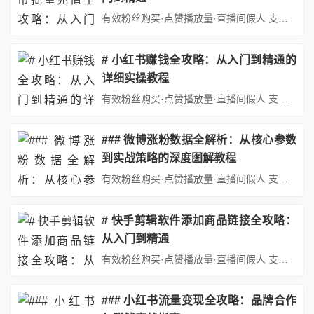
有效粉丝购买·点赞播放量·直播间假人 支持：抖音,快手,小红书,视频号,微博,B站,西瓜头条等各类自媒体平台。自助平台： http://www.fs688.com/ ## 引言：抖币——抖音生态抖音官方抖币充值，批量充值教程的"硬通货"在短视频与直播行业蓬勃发展的今天抖音官方抖币充值，批量充值教程，抖音已成为全球最大的内容创作与消费平台之一。作为连接创作者与用户的桥梁...
# 小红书赚钱全攻略：从入门到精通的
详细实操教程
有效粉丝购买·点赞播放量·直播间假人 支持：抖音,快手,小红书,视频号,微博,B站,西瓜头条等各类自媒体平台。自助平台： http://www.fs688.com/ 在社交电商蓬勃发展的今天，小红书凭借其独特的种草属性和高黏性用户群体，成为普通人实现副业增收甚至全职创业的黄金平台。本文将系统拆解小红书赚钱的完整路径，从账号搭建到变现闭环，提供可落地的实操方案。## 一...
### 微博涨粉数据全解析：从核心参数
到实战策略的深度图解教程
有效粉丝购买·点赞播放量·直播间假人 支持：抖音,快手,小红书,视频号,微博,B站,西瓜头条等各类自媒体平台。自助平台： http://www.fs688.com/ 在社交媒体运营中，微博涨粉数据是衡量账号影响力、内容质量及运营效果的核心指标。对于品牌方、自媒体创作者或个人用户而言，理解数据背后的逻辑并制定针对性策略，是实现粉丝增长与账号价值提升的关键。本文将从基础参...
# 快手剪辑软件添加商品链接全攻略：
从入门到精通
有效粉丝购买·点赞播放量·直播间假人 支持：抖音,快手,小红书,视频号,微博,B站,西瓜头条等各类自媒体平台。自助平台： http://www.fs688.com/ 在短视频电商蓬勃发展快手剪辑软件怎么添加商品链接的今天快手剪辑软件怎么添加商品链接，快手平台已成为众多商家和创作者实现流量变现的重要渠道。通过在视频中添加商品链接，创作者可以将内容流量直接转化为销售订单，...
### 小红书流量变现全攻略：品牌合作