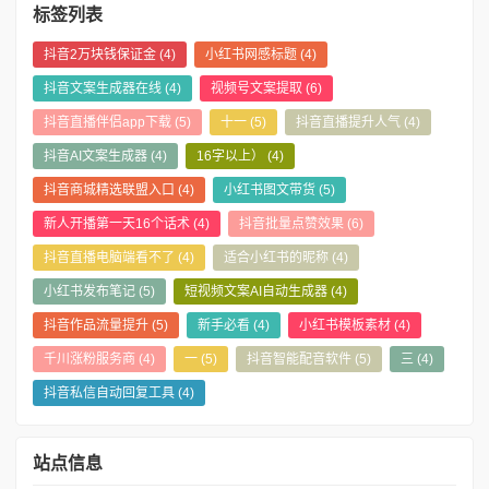
标签列表
抖音2万块钱保证金
(4)
小红书网感标题
(4)
抖音文案生成器在线
(4)
视频号文案提取
(6)
抖音直播伴侣app下载
(5)
十一
(5)
抖音直播提升人气
(4)
抖音AI文案生成器
(4)
16字以上）
(4)
抖音商城精选联盟入口
(4)
小红书图文带货
(5)
新人开播第一天16个话术
(4)
抖音批量点赞效果
(6)
抖音直播电脑端看不了
(4)
适合小红书的昵称
(4)
小红书发布笔记
(5)
短视频文案AI自动生成器
(4)
抖音作品流量提升
(5)
新手必看
(4)
小红书模板素材
(4)
千川涨粉服务商
(4)
一
(5)
抖音智能配音软件
(5)
三
(4)
抖音私信自动回复工具
(4)
站点信息