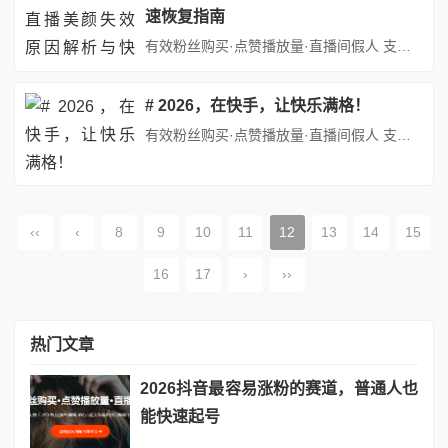
速恢复指南
有效粉丝购买·点赞播放量·直播间假人 支持：抖音,快手,小红书,视频号,微博,B站,西瓜头条等各类自媒体平台。自助平台： http://www.fs688.com/ 在短视频与直播盛行的时代，视频号已成为许多人展示自我、分享生活的重要平台。美颜功能作为直播中的“颜值担当”，能够显著提升主播的形象吸引力，增强观众的观看体验。然而，当美颜功能突然失效时，不仅可能影响主播的...
# 2026，在快手，让快乐满格！
有效粉丝购买·点赞播放量·直播间假人 支持：抖音,快手,小红书,视频号,微博,B站,西瓜头条等各类自媒体平台。自助平台： http://www.fs688.com/ 时光的车轮滚滚向前，不经意间，我们已踏入2026年。在这个充满希望与活力的年份里，快手就像一个装满欢乐宝藏的魔法盒子，源源不断地为我们传递着快乐，让每一个平凡的日子都闪耀着幸福的光芒。## 快手，记录生活...
‹‹
‹
8
9
10
11
12
13
14
15
16
17
›
››
热门文章
2026抖音最容易涨粉的赛道，普通人也
能快速起号