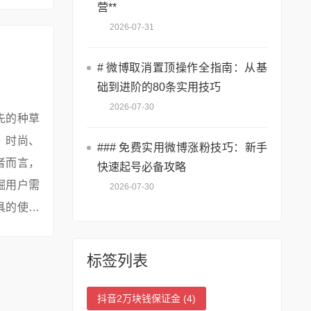
营**
2026-07-31
# 微博取消置顶操作全指南：从基
础到进阶的80条实用技巧
2026-07-30
先的种草
、时尚、
### 免费实用微博涨粉技巧：新手
者而言，
快速起号必备攻略
掘用户需
2026-07-30
具的使用
# 一、
标签列表
抖音2万块钱保证金
(4)