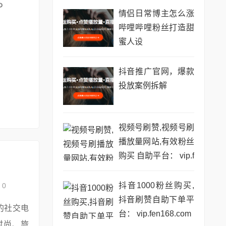
情侣日常博主怎么涨
哔哩哔哩粉丝打造甜
蜜人设
抖音推广官网，爆款
投放案例拆解
视频号刷赞,视频号刷
播放量网站,有效粉丝
购买 自助平台： vip.f
en168.com
抖音1000粉丝购买,
0
抖音刷赞自助下单平
的社交电
台： vip.fen168.com
时尚、旅