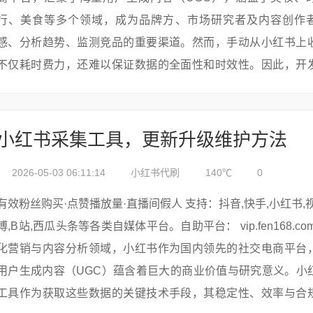
行、美食等多个领域，成为品牌方、市场研究者及内容创作
感、分析趋势、监测竞品的重要渠道。然而，手动从小红书上
不仅耗时费力，还难以保证数据的全面性和时效性。因此，开
小红书采集工具，实现定时自动采集任务，成为提升工作效率
容策略的关键。...
小红书采集工具，更新升级维护方法
2026-05-03 06:11:14
小红书代刷
140℃
0
有效粉丝购买·点赞播放量·直播间假人 支持：抖音,快手,小红书,视频号,微
博,B站,西瓜头条等各类自媒体平台。自助平台： vip.fen168.com 在数字
化营销与内容分析领域，小红书作为国内领先的社交电商平台
用户生成内容（UGC）蕴含着巨大的商业价值与研究意义。小
工具作为获取这些数据的关键技术手段，其稳定性、效率与合