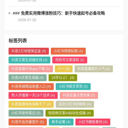
2026-07-30
### 免费实用微博涨粉技巧：新手快速起号必备攻略
2026-07-30
标签列表
抖音2万块钱保证金
(4)
小红书网感标题
(4)
抖音文案生成器在线
(4)
视频号文案提取
(6)
抖音直播伴侣app下载
(5)
十一
(5)
抖音直播提升人气
(4)
抖音AI文案生成器
(4)
16字以上）
(4)
抖音商城精选联盟入口
(4)
小红书图文带货
(5)
新人开播第一天16个话术
(4)
抖音批量点赞效果
(6)
抖音直播电脑端看不了
(4)
适合小红书的昵称
(4)
小红书发布笔记
(5)
短视频文案AI自动生成器
(4)
抖音作品流量提升
(5)
新手必看
(4)
小红书模板素材
(4)