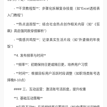
- **干货教程型**：步骤化拆解复杂技能（如“Excel透视表
入门教程”）
- **热点追踪型**：结合社会热点创作相关内容（如“《狂
飙》高启强同款穿搭解析”）
- **情感共鸣型**：记录真实生活片段（如“外婆做的年夜
饭”）
**4. 发布频率与时间**
- **频率**：初期保持日更或隔日更，培养用户习惯
- **时间**：根据目标用户活跃时段调整（如职场类账号选
择晚8-10点）
#### 三、互动运营：激活账号活跃度，提升权重
**1. 基础互动策略**