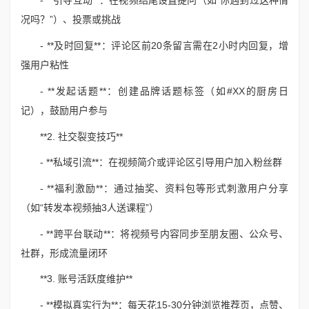
- **引导互动**：在视频结尾设置提问（如“你遇到过这种情
况吗？”）、投票或挑战
- **及时回复**：评论区前20条留言需在2小时内回复，增
强用户粘性
- **发起话题**：创建品牌话题标签（如#XX的厨房日
记），鼓励用户参与
**2. 社交裂变技巧**
- **私域引流**：在视频简介或评论区引导用户加入粉丝群
- **福利激励**：通过抽奖、资料包等形式刺激用户分享
（如“转发本视频抽3人送课程”）
- **跨平台联动**：将视频号内容同步至朋友圈、公众号、
社群，形成流量闭环
**3. 账号活跃度维护**
- **模拟真实行为**：每天花15-30分钟浏览推荐页，点赞、