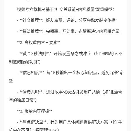
视频号推荐机制基于“社交关系链+内容质量”双重模型：
- **社交推荐**：好友点赞、评论、分享会触发裂变传播
- **算法推荐**：完播率、互动率、点赞率决定内容曝光量
**2. 高权重内容三要素**
- **黄金3秒法则**：开篇设置悬念或冲突（如“99%的人不
知道的隐藏功能”）
- **信息密度**：每15秒输出一个核心知识点，避免冗长铺
垫
- **情绪共鸣**：通过故事化表达引发用户共情（如“北漂青
年的独居日常”）
**3. 爆款内容模板**
- **痛点解决型**：针对用户具体问题提供解决方案（如“手
机内存不足？3招清理10G”）