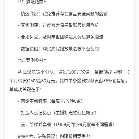
**2. 避坑指南**
- 慎选商家：避免推荐存在食品安全问题的店铺
- 真实测评：过度夸大易导致账号信用危机
- 合规运营：及时申报团购达人资质避免限流
- 数据造假：购买虚假播放量会被平台惩罚
**3. 案例参考**
@武汉吃货小分队：通过"100元吃遍一条街"系列视频，3
个月带货GMV超80万元，其中单条爆款视频贡献35%销售额。
其成功关键在于：
- 固定更新频率（每周三/五晚8点）
- 打造人设记忆点（主播标志性红色帽子）
- 设计阶梯式套餐（从9.9元到199元覆盖不同需求）
#### 六、进阶建议：构建长期竞争力