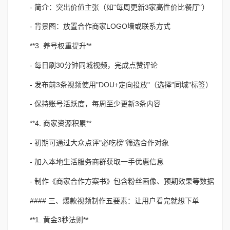
- 简介：突出价值主张（如"每周更新3家高性价比餐厅"）
- 背景图：放置合作商家LOGO墙或联系方式
**3. 养号权重提升**
- 每日刷30分钟同城视频，完成点赞评论
- 发布前3条视频使用"DOU+定向投放"（选择"同城"标签）
- 保持账号活跃度，每周至少更新3条内容
**4. 商家资源积累**
- 初期可通过大众点评"必吃榜"筛选合作对象
- 加入本地生活服务商群获取一手优惠信息
- 制作《商家合作方案书》包含粉丝画像、预期效果等数据
#### 三、爆款视频制作五要素：让用户看完就想下单
**1. 黄金3秒法则**