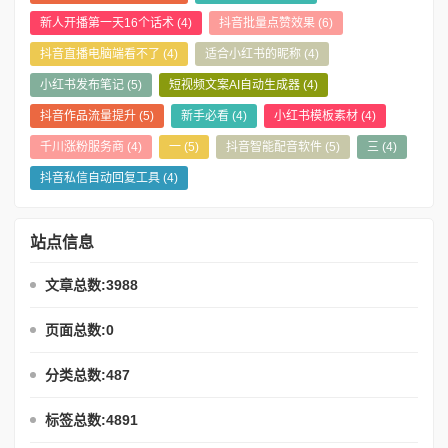
新人开播第一天16个话术
(4)
抖音批量点赞效果
(6)
抖音直播电脑端看不了
(4)
适合小红书的昵称
(4)
小红书发布笔记
(5)
短视频文案AI自动生成器
(4)
抖音作品流量提升
(5)
新手必看
(4)
小红书模板素材
(4)
千川涨粉服务商
(4)
一
(5)
抖音智能配音软件
(5)
三
(4)
抖音私信自动回复工具
(4)
站点信息
文章总数:3988
页面总数:0
分类总数:487
标签总数:4891