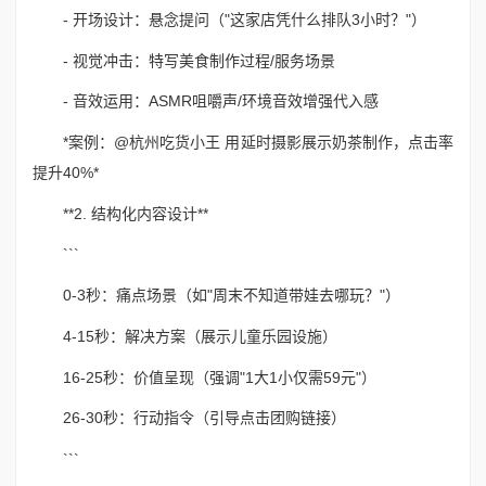
- 开场设计：悬念提问（"这家店凭什么排队3小时？"）
- 视觉冲击：特写美食制作过程/服务场景
- 音效运用：ASMR咀嚼声/环境音效增强代入感
*案例：@杭州吃货小王 用延时摄影展示奶茶制作，点击率
提升40%*
**2. 结构化内容设计**
```
0-3秒：痛点场景（如"周末不知道带娃去哪玩？"）
4-15秒：解决方案（展示儿童乐园设施）
16-25秒：价值呈现（强调"1大1小仅需59元"）
26-30秒：行动指令（引导点击团购链接）
```