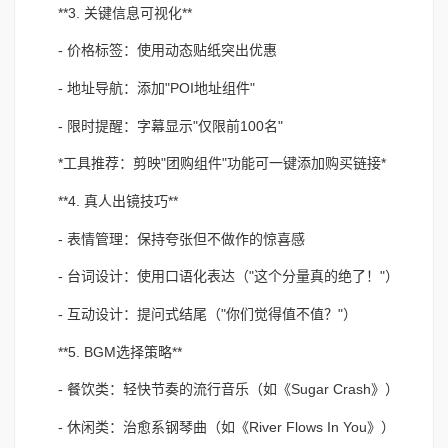
**3. 关键信息可视化**
- 价格标签：使用动态贴纸突出优惠
- 地址导航：添加"POI地址组件"
- 限时提醒：字幕显示"仅限前100名"
*工具推荐：剪映"团购组件"功能可一键添加购买链接*
**4. 真人出镜技巧**
- 表情管理：保持夸张但不做作的惊喜感
- 台词设计：使用口语化表达（"这个分量真的绝了！"）
- 互动设计：提问式结尾（"你们觉得值不值？"）
**5. BGM选择策略**
- 餐饮类：轻快节奏的流行音乐（如《Sugar Crash》）
- 休闲类：治愈系钢琴曲（如《River Flows In You》）