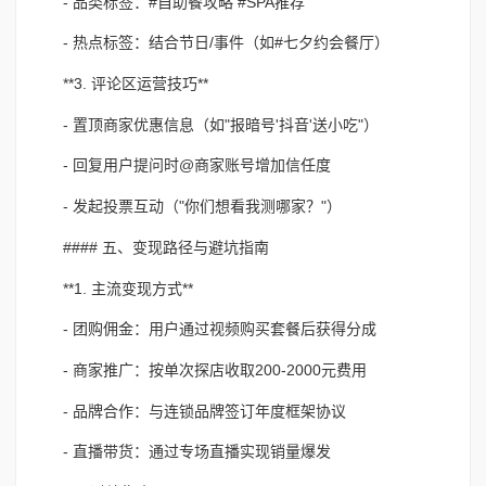
- 品类标签：#自助餐攻略 #SPA推荐
- 热点标签：结合节日/事件（如#七夕约会餐厅）
**3. 评论区运营技巧**
- 置顶商家优惠信息（如"报暗号'抖音'送小吃"）
- 回复用户提问时@商家账号增加信任度
- 发起投票互动（"你们想看我测哪家？"）
#### 五、变现路径与避坑指南
**1. 主流变现方式**
- 团购佣金：用户通过视频购买套餐后获得分成
- 商家推广：按单次探店收取200-2000元费用
- 品牌合作：与连锁品牌签订年度框架协议
- 直播带货：通过专场直播实现销量爆发