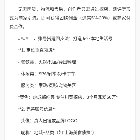
无需囤货、物流和售后，创作者只需通过探店、测评等形
式为商家引流，即可获得团购佣金（通常5%-20%）或商家付
费合作。
#### 二、账号搭建四步法：打造专业本地生活号
**1. 定位垂直领域**
- 餐饮类：火锅/甜品/异国料理
- 休闲类：SPA/剧本杀/卡丁车
- 服务类：家政/摄影/宠物美容
*案例：@成都吃客 专注川菜探店，3个月涨粉50万*
**2. 完善账号信息**
- 头像：真人出镜或品牌LOGO
- 昵称：地域+品类（如"上海美食侦探"）